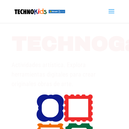
TECHNOGa
Actividades artística. Explora
herramientas digitales para crear
originales obras de arte.