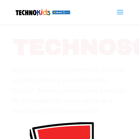
TECHNOSt
Aprenderás los fundamentos en el uso de
la computadora a través de rutinas
básicas. Además, desarrollarás destrezas
de forma divertida que te ayudarán a
interactuar con la computadora.