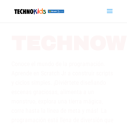
TECHNOW
Conoce el mundo de la programación.
Aprende en Scratch Jr a construir scripts
y ciclos simples. ¡Diviértete diseñando
escenas graciosas, alimenta a un
monstruo, explora una tierra mágica,
corre hasta la línea de meta y más! La
programación está llena de diversión que